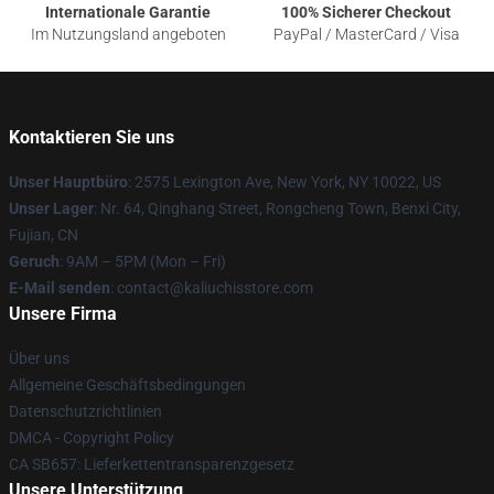
Internationale Garantie
100% Sicherer Checkout
Im Nutzungsland angeboten
PayPal / MasterCard / Visa
Kontaktieren Sie uns
Unser Hauptbüro
: 2575 Lexington Ave, New York, NY 10022, US
Unser Lager
: Nr. 64, Qinghang Street, Rongcheng Town, Benxi City,
Fujian, CN
Geruch
: 9AM – 5PM (Mon – Fri)
E-Mail senden
: contact@kaliuchisstore.com
Unsere Firma
Über uns
Allgemeine Geschäftsbedingungen
Datenschutzrichtlinien
DMCA - Copyright Policy
CA SB657: Lieferkettentransparenzgesetz
Unsere Unterstützung