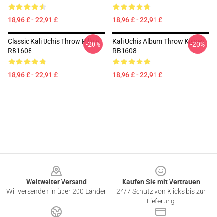
18,96 £ - 22,91 £
18,96 £ - 22,91 £
Classic Kali Uchis Throw Pillow
Kali Uchis Album Throw Kissen
-20%
-20%
RB1608
RB1608
18,96 £ - 22,91 £
18,96 £ - 22,91 £
Footer
Weltweiter Versand
Kaufen Sie mit Vertrauen
Wir versenden in über 200 Länder
24/7 Schutz von Klicks bis zur
Lieferung