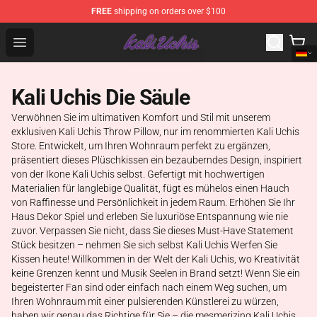
FREE
shipping on orders over $100
Kali Uchis Store - Official Kali Uchis Merchandise Shop
Open menu
Kali Uchis Die Säule
Verwöhnen Sie im ultimativen Komfort und Stil mit unserem
exklusiven Kali Uchis Throw Pillow, nur im renommierten Kali Uchis
Store. Entwickelt, um Ihren Wohnraum perfekt zu ergänzen,
präsentiert dieses Plüschkissen ein bezauberndes Design, inspiriert
von der Ikone Kali Uchis selbst. Gefertigt mit hochwertigen
Materialien für langlebige Qualität, fügt es mühelos einen Hauch
von Raffinesse und Persönlichkeit in jedem Raum. Erhöhen Sie Ihr
Haus Dekor Spiel und erleben Sie luxuriöse Entspannung wie nie
zuvor. Verpassen Sie nicht, dass Sie dieses Must-Have Statement
Stück besitzen – nehmen Sie sich selbst Kali Uchis Werfen Sie
Kissen heute! Willkommen in der Welt der Kali Uchis, wo Kreativität
keine Grenzen kennt und Musik Seelen in Brand setzt! Wenn Sie ein
begeisterter Fan sind oder einfach nach einem Weg suchen, um
Ihren Wohnraum mit einer pulsierenden Künstlerei zu würzen,
haben wir genau das Richtige für Sie – die mesmerizing Kali Uchis