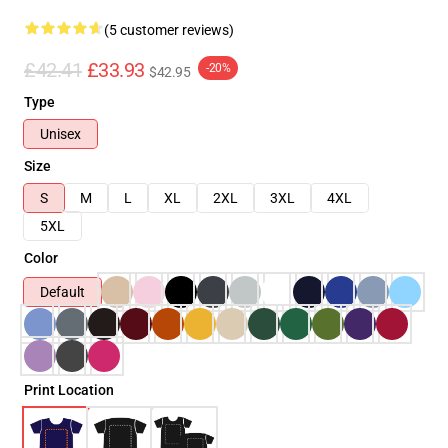
(5 customer reviews)
£42.41
£33.93
-20%
$42.95
Type
Unisex
Size
S
M
L
XL
2XL
3XL
4XL
5XL
Color
Default
Print Location