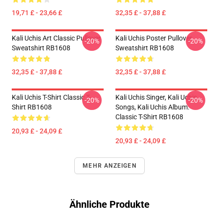
19,71 £ - 23,66 £
32,35 £ - 37,88 £
Kali Uchis Art Classic Pullover
Kali Uchis Poster Pullover
-20%
-20%
Sweatshirt RB1608
Sweatshirt RB1608
32,35 £ - 37,88 £
32,35 £ - 37,88 £
Kali Uchis T-Shirt Classic T-
Kali Uchis Singer, Kali Uchis
-20%
-20%
Shirt RB1608
Songs, Kali Uchis Album.
Classic T-Shirt RB1608
20,93 £ - 24,09 £
20,93 £ - 24,09 £
MEHR ANZEIGEN
Ähnliche Produkte