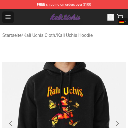
FREE
shipping on orders over $100
Kali Uchis Store - Official Kali Uchis Merchandise Shop
Open menu
Startseite
/
Kali Uchis Cloth
/
Kali Uchis Hoodie