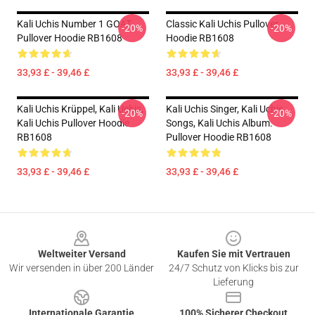
Kali Uchis Number 1 GOAT
Classic Kali Uchis Pullover
-20%
-20%
Pullover Hoodie RB1608
Hoodie RB1608
33,93 £ - 39,46 £
33,93 £ - 39,46 £
Kali Uchis Krüppel, Kali Uchis,
Kali Uchis Singer, Kali Uchis
-20%
-20%
Kali Uchis Pullover Hoodie
Songs, Kali Uchis Album.
RB1608
Pullover Hoodie RB1608
33,93 £ - 39,46 £
33,93 £ - 39,46 £
Footer
Weltweiter Versand
Kaufen Sie mit Vertrauen
Wir versenden in über 200 Länder
24/7 Schutz von Klicks bis zur
Lieferung
Internationale Garantie
100% Sicherer Checkout