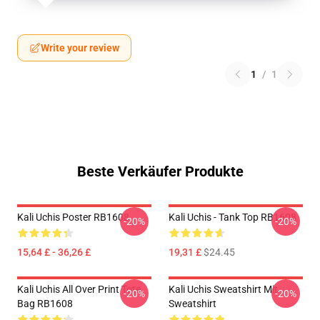
Write your review
1
/
1
Beste Verkäufer Produkte
Kali Uchis Poster RB1608
Kali Uchis - Tank Top RB1608
-20%
-20%
15,64 £ - 36,26 £
19,31 £
$24.45
Kali Uchis All Over Print Tote
Kali Uchis Sweatshirt Mit
-20%
-20%
Bag RB1608
Sweatshirt