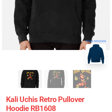
blank template
Kali Uchis Retro Pullover
Hoodie RB1608