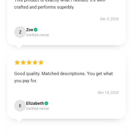
This product is exactly what I needed. It's well-
crafted and performs superbly.
Dec 3, 2024
Zoe
Z
Verified owner
Good quality. Matched descriptions. You get what
you pay for.
Nov 14, 2024
Elizabeth
E
Verified owner