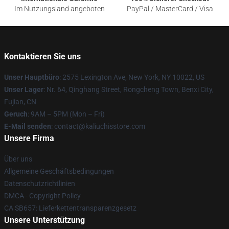
Im Nutzungsland angeboten
PayPal / MasterCard / Visa
Kontaktieren Sie uns
Unser Hauptbüro
: 2575 Lexington Ave, New York, NY 10022, US
Unser Lager
: Nr. 64, Qinghang Street, Rongcheng Town, Benxi City,
Fujian, CN
Geruch
: 9AM – 5PM (Mon – Fri)
E-Mail senden
: contact@kaliuchisstore.com
Unsere Firma
Über uns
Allgemeine Geschäftsbedingungen
Datenschutzrichtlinien
DMCA - Copyright Policy
CA SB657: Lieferkettentransparenzgesetz
Unsere Unterstützung