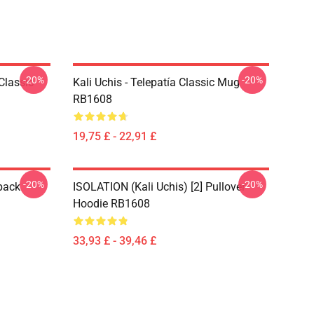
-20%
-20%
Classic
Kali Uchis - Telepatía Classic Mug
RB1608
19,75 £ - 22,91 £
-20%
-20%
pack
ISOLATION (Kali Uchis) [2] Pullover
Hoodie RB1608
33,93 £ - 39,46 £