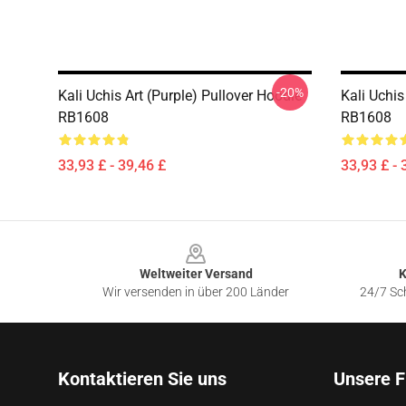
-20%
Kali Uchis Art (purple) Pullover Hoodie
Kali Uchis
RB1608
RB1608
33,93 £ - 39,46 £
33,93 £ - 
Footer
Weltweiter Versand
K
Wir versenden in über 200 Länder
24/7 Sch
Kontaktieren Sie uns
Unsere F