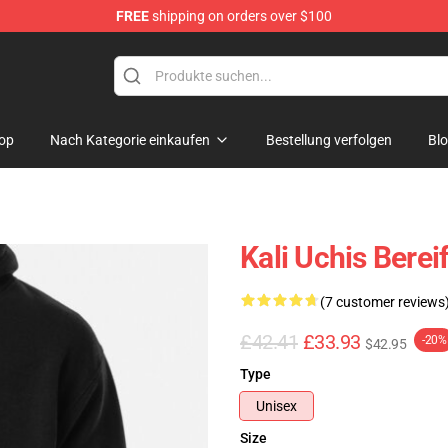
FREE
shipping on orders over $100
op
Nach Kategorie einkaufen
Bestellung verfolgen
Bl
Kali Uchis Bere
(7 customer reviews
£42.41
£33.93
-20%
$42.95
Type
Unisex
Size