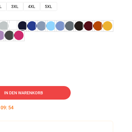
L
3XL
4XL
5XL
IN DEN WARENKORB
:
09
:
53