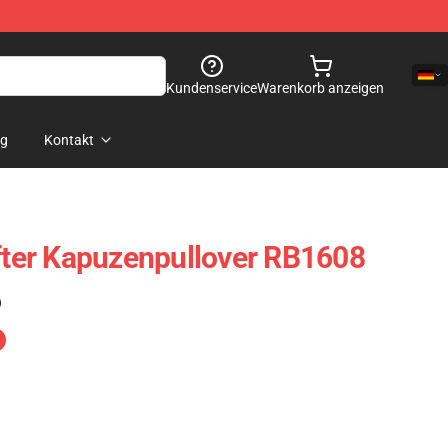
Kundenservice
Warenkorb anzeigen
og
Kontakt
ifter Kapuzenpullover RB1608
)