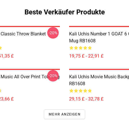
Beste Verkäufer Produkte
-20%
s Classic Throw Blanket
Kali Uchis Number 1 GOAT 6 
Mug RB1608
51,35 £
19,75 £ - 22,91 £
-20%
 Music All Over Print Tote Bag
Kali Uchis Movie Music Back
RB1608
23,66 £
29,15 £ - 32,78 £
MEHR ANZEIGEN