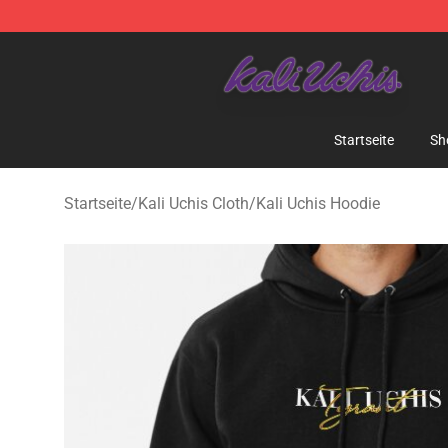
Kali Uchis Store - Official Kali Uchis Merchandise Shop
Startseite
Sh
Startseite
/
Kali Uchis Cloth
/
Kali Uchis Hoodie