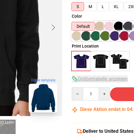
S
M
L
XL
2X
Color
Default
Print Location
Größentabelle anzeigen
blank template
Quantity
Diese Aktion endet in
04
Deliver to United States