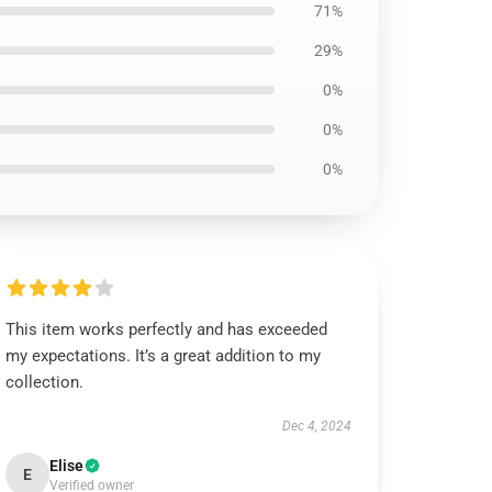
71%
29%
0%
0%
0%
This item works perfectly and has exceeded
my expectations. It’s a great addition to my
collection.
Dec 4, 2024
Elise
E
Verified owner