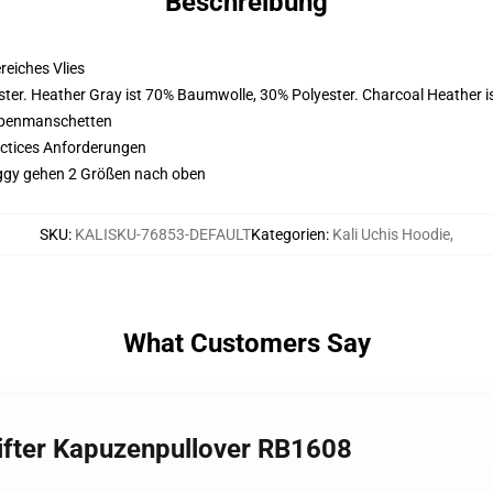
Beschreibung
eiches Vlies
ter. Heather Gray ist 70% Baumwolle, 30% Polyester. Charcoal Heather 
ppenmanschetten
actices Anforderungen
saggy gehen 2 Größen nach oben
SKU
:
KALISKU-76853-DEFAULT
Kategorien
:
Kali Uchis Hoodie
,
What Customers Say
eifter Kapuzenpullover RB1608