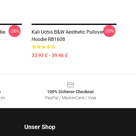
-20%
-20%
die
Kali Uchis B&W Aesthetic Pullover
Hoodie RB1608
33,93 £ - 39,46 £
e
100% Sicherer Checkout
ten
PayPal / MasterCard / Visa
Unser Shop