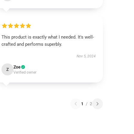
This product is exactly what I needed. It's well-
crafted and performs superbly.
Nov 5, 2024
Zoe
Z
Verified owner
1
/
2