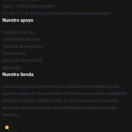
DMCA - Política de Copyright
CA SB657: Ley de transparencia en la cadena de suministro
Nuestro apoyo
Políticas de envío
Condiciones de pago
Políticas de reembolso
Contáctenos
Ayuda al cliente (FAQ)
Mayorista
Nuestra tienda
Cada producto que ofrecemos es cuidadosamente diseñado por
nuestro equipo de clase mundial. Ofrecemos una amplia variedad de
productos de alta calidad y estilo, no sólo para mostrar su estilo
personal, sino para darle la oportunidad de expresarse de todas
maneras.