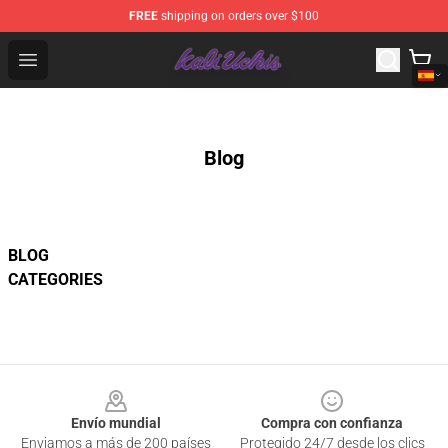
FREE
shipping on orders over $100
Kali Uchis Store - Official Kali Uchis Merchandise Shop
Open menu
Blog
BLOG
CATEGORIES
Footer
Envío mundial
Compra con confianza
Enviamos a más de 200 países
Protegido 24/7 desde los clics