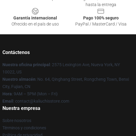
hasta la entrega
Garantía internacional
Pago 100% seguro
Ofrecido en el país de uso
PayPal / MasterCard / Visa
Contáctenos
Nuestra oficina principal
: 2575 Lexington Ave, Nueva York, NY
10022, US
Nuestro almacén
: No. 64, Qinghang Street, Rongcheng Town, Benxi
City, Fujian, CN
Hora
: 9AM – 5PM (Mon – Fri)
Email
: contact@kaliuchisstore.com
Nuestra empresa
Sobre nosotros
Términos y condiciones
Política de privacidad