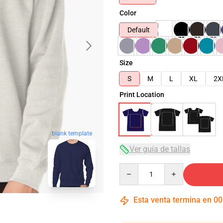
Color
Default
Size
S
M
L
XL
2X
Print Location
blank template
Ver guía de tallas
Quantity
Esta venta termina en
00