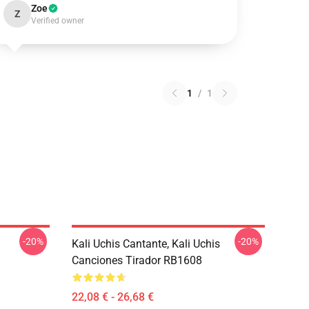
Zoe
Z
Verified owner
1
/
1
-20%
-20%
Kali Uchis Cantante, Kali Uchis
Canciones Tirador RB1608
22,08 € - 26,68 €