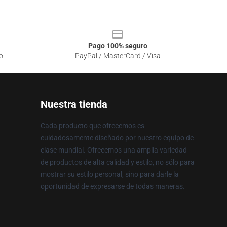
Pago 100% seguro
o
PayPal / MasterCard / Visa
Nuestra tienda
Cada producto que ofrecemos es
cuidadosamente diseñado por nuestro equipo de
clase mundial. Ofrecemos una amplia variedad
de productos de alta calidad y estilo, no sólo para
mostrar su estilo personal, sino para darle la
oportunidad de expresarse de todas maneras.