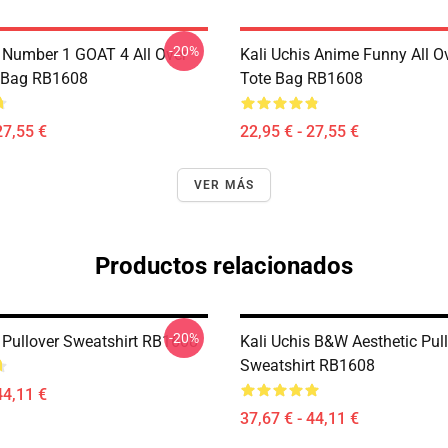
-20%
s Number 1 GOAT 4 All Over
Kali Uchis Anime Funny All Ov
e Bag RB1608
Tote Bag RB1608
27,55 €
22,95 € - 27,55 €
VER MÁS
Productos relacionados
-20%
s Pullover Sweatshirt RB1608
Kali Uchis B&W Aesthetic Pul
Sweatshirt RB1608
44,11 €
37,67 € - 44,11 €