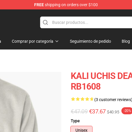
FREE
shipping on orders over $100
a
Comprar por categoría
Seguimiento de pedido
Blog
KALI UCHIS DEA
RB1608
(3 customer reviews
€47.09
€37.67
-20%
$40.95
Type
Unisex