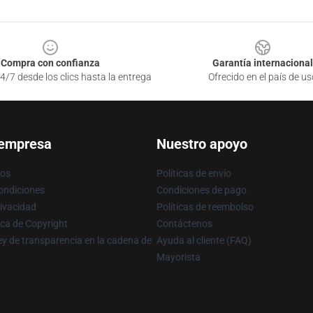
Compra con confianza
Garantía internacional
4/7 desde los clics hasta la entrega
Ofrecido en el país de us
 empresa
Nuestro apoyo
ros
Políticas de envío
ondiciones
Condiciones de pago
rivacidad
Políticas de reembolso
ica de Copyright
Contáctenos
y de transparencia en la cadena de
Ayuda al cliente (FAQ)
Mayorista