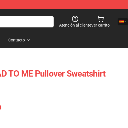
Atención al cliente
Ver carrito
Contacto
D TO ME Pullover Sweatshirt
)