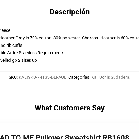
Descripción
fleece
 Heather Gray is 70% cotton, 30% polyester. Charcoal Heather is 60% cott
nd rib cuffs
able Attire Practices Requirements
velled go 2 sizes up
SKU
:
KALISKU-74135-DEFAULT
Categorías
:
Kali Uchis Sudadera
,
What Customers Say
EAD TO ME Pullover Sweatshirt RB1608