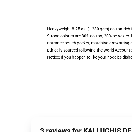
Heavyweight 8.25 oz. (~280 gsm) cotton-rich 
Strong colours are 80% cotton, 20% polyester.
Entrance pouch pocket, matching drawstring a
Ethically sourced following the World Account
Notice: If you happen to like your hoodies dishe
3 reviews for KALI UCHIS D