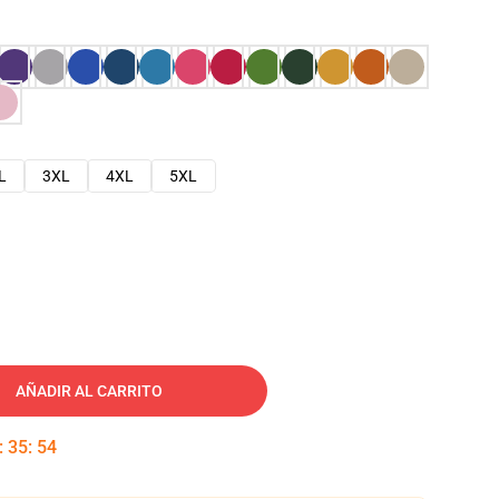
L
3XL
4XL
5XL
AÑADIR AL CARRITO
:
35
:
53