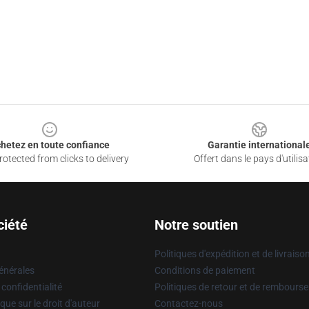
hetez en toute confiance
Garantie international
otected from clicks to delivery
Offert dans le pays d'utilisa
ciété
Notre soutien
Politiques d'expédition et de livraiso
énérales
Conditions de paiement
 confidentialité
Politiques de retour et de rembours
que sur le droit d'auteur
Contactez-nous