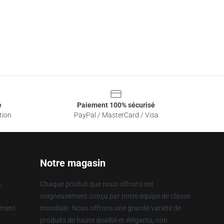
e
Paiement 100% sécurisé
tion
PayPal / MasterCard / Visa
Notre magasin
n
Chaque produit que nous offrons est
soigneusement conçu par notre équipe de classe
ement
mondiale. Nous offrons une grande variété de
produits de haute qualité et élégants, non