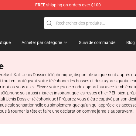
FREE
shipping on orders over $100
tique
Acheter par catégorie
Suivi de commande
Blog
e
exclusif Kali Uchis Dossier téléphonique, disponible uniquement auprès du
ent tout en protégeant votre téléphone des bosses et des rayures quotidie
rtout où vous allez. Élevez votre jeu de mode aujourd'hui avec l'embléma
éléphone soit aussi triste et inspirant que les restes d'hier ? Eh bien, pr
 Kali Uchis Dossier téléphonique ! Préparez-vous à être captivé par son des
 musicale sensationnelle ou simplement quelqu'un qui apprécie les access
us à tourner la tête et faire une déclaration comme jamais auparavant!