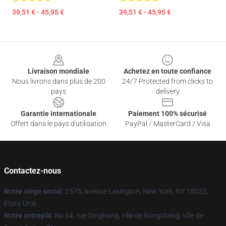
39,51 € - 45,95 €
39,51 € - 45,95 €
Footer
Livraison mondiale
Achetez en toute confiance
Nous livrons dans plus de 200
24/7 Protected from clicks to
pays
delivery
Garantie internationale
Paiement 100% sécurisé
Offert dans le pays d'utilisation
PayPal / MasterCard / Visa
Contactez-nous
Notre siège social
: 2575, avenue Lexington, New York, NY 10022,
États-Unis
Notre entrepôt
: No 64, rue Qinghang, ville de Rongcheng, ville de