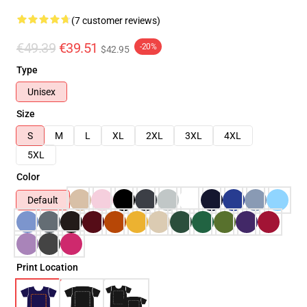
(7 customer reviews)
€49.39
€39.51
-20%
$42.95
Type
Unisex
Size
S
M
L
XL
2XL
3XL
4XL
5XL
Color
Default
Print Location