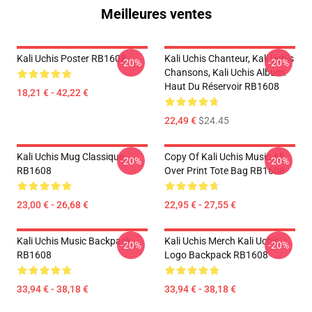
Meilleures ventes
Kali Uchis Poster RB1608
Kali Uchis Chanteur, Kali Uchis
-20%
-20%
Chansons, Kali Uchis Album.
Haut Du Réservoir RB1608
18,21 € - 42,22 €
22,49 €
$24.45
Kali Uchis Mug Classique
Copy Of Kali Uchis Music All
-20%
-20%
RB1608
Over Print Tote Bag RB1608
23,00 € - 26,68 €
22,95 € - 27,55 €
Kali Uchis Music Backpack
Kali Uchis Merch Kali Uchis
-20%
-20%
RB1608
Logo Backpack RB1608
33,94 € - 38,18 €
33,94 € - 38,18 €