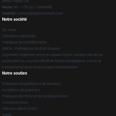
Benxi, Fujian, CN
Heure
: 9h – 17h (lu – vendredi)
Courriel
: contact@kaliuchisstore.com
Notre société
Sur nous
Conditions générales
Politiques de confidentialité
DMCA - Politique sur le droit d'auteur
Le présent règlement entre en vigueur le jour suivant celui de sa
publication au Journal officiel de l'Union européenne. Loi sur la
transparence de la chaîne d'approvisionnement
Notre soutien
Politiques d'expédition et de livraison
Conditions de paiement
Politiques de retour et de remboursement
Contactez-nous
Aide aux clients (FAQ)
Vente