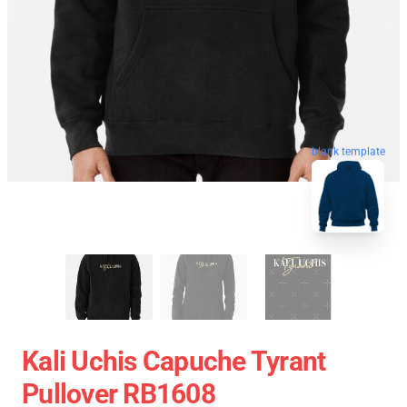
blank template
Kali Uchis Capuche Tyrant
Pullover RB1608