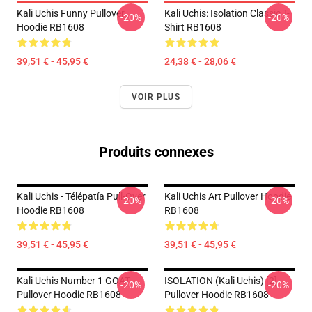
Kali Uchis Funny Pullover
Kali Uchis: Isolation Classic T-
-20%
-20%
Hoodie RB1608
Shirt RB1608
39,51 € - 45,95 €
24,38 € - 28,06 €
VOIR PLUS
Produits connexes
Kali Uchis - Télépatía Pull-Over
Kali Uchis Art Pullover Hoodie
-20%
-20%
Hoodie RB1608
RB1608
39,51 € - 45,95 €
39,51 € - 45,95 €
Kali Uchis Number 1 GOAT
ISOLATION (Kali Uchis) [2]
-20%
-20%
Pullover Hoodie RB1608
Pullover Hoodie RB1608