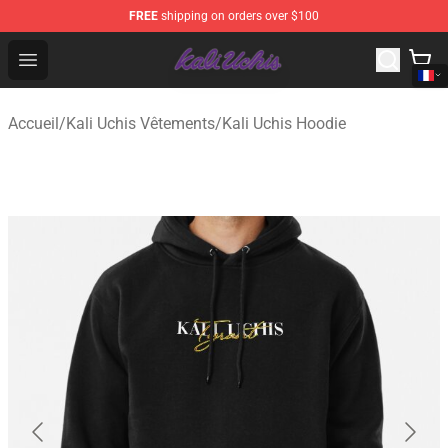
FREE
shipping on orders over $100
Kali Uchis Store - Official Kali Uchis Merchandise Shop
Open menu
Accueil
/
Kali Uchis Vêtements
/
Kali Uchis Hoodie