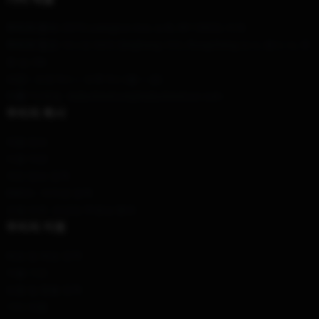
우리의 본사
: 2575 Lexington Ave, 뉴욕, NY 10022, 미국
우리의 창고
: 아니오 64의 Qinghang 거리, Rongcheng 도시, 벤시 시, 푸
젠 성, CN
시간 :
: 오전 9시 ~ 오후 5시 (월 ~ 금)
이름 *
이메일 : kaliuchisstore@kaliuchisstore.com
우리의 회사
제품 정보
이용 약관
개인 정보 정책
DMCA - 저작권 정책
모델 번호: 공급망 투명성 행위
우리의 지원
배송 및 배송 정책
지불 기간
반품 및 환불 정책
기타 제품