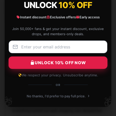
UNLOCK
10% OFF
★★☆☆☆
0%
★☆☆☆☆
Instant discount
Exclusive offers
Early access
0%
Join 50,000+ fans & get your instant discount, exclusive
drops, and members-only deals.
Absolutely love this, it's become a staple.
UNLOCK 10% OFF NOW
Dec 8, 2024
Molly
M
We respect your privacy. Unsubscribe anytime.
Verified owner
OR
›
No thanks, I'd prefer to pay full price.
🎁
🎁
Everything turned out well, shipping was delayed but