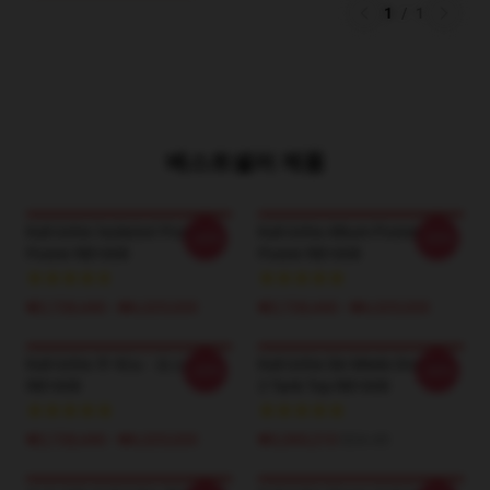
1
/
1
베스트셀러 제품
Kali Uchis 'Isolation' Poster
Kali Uchis Album Poster
-20%
-20%
Poster RB1608
Poster RB1608
₩2,728,440 - ₩6,325,020
₩2,728,440 - ₩6,325,020
Kali Uchis 주 메뉴 - 포스터
Kali Uchis Sin Miedo Drawing
-20%
-20%
RB1608
2 Tank Top RB1608
₩2,728,440 - ₩6,325,020
₩3,369,210
$24.45