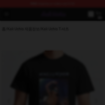
FREE
shipping on orders over $100
Kali Uchis Store - Official Kali Uchis Merchandise Shop
Open menu
홈
/
Kali Uchis 제품정보
/
Kali Uchis T-셔츠