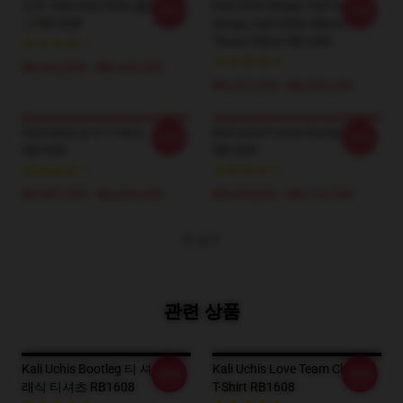
토르 Vida Kali Uchis 클래식 머
Kali Uchis Singer, Kali Uchis
-20%
-20%
그 RB1608
Songs, Kali Uchis Album.
Throw Pillow RB1608
₩3,445,000 - ₩3,996,200
₩3,307,200 - ₩3,996,200
Kali Uchis 던지기 베개
Kali Uchis Funny Backpack
-20%
-20%
RB1608
RB1608
₩3,307,200 - ₩3,996,200
₩5,084,820 - ₩5,718,700
더 보기
관련 상품
Kali Uchis Bootleg 티 셔츠 클
Kali Uchis Love Team Classic
-20%
-20%
래식 티셔츠 RB1608
T-Shirt RB1608