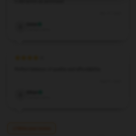
it did arrive as promised.
Nov 27, 2024
Esme
E
Verified owner
Perfect balance of quality and affordability.
Aug 31, 2024
Ethan
E
Verified owner
Write your review