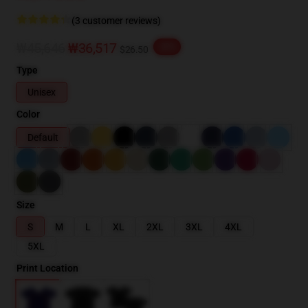
(3 customer reviews)
₩45,646
₩36,517
-20%
$26.50
Type
Unisex
Color
Default
Size
S
M
L
XL
2XL
3XL
4XL
5XL
Print Location