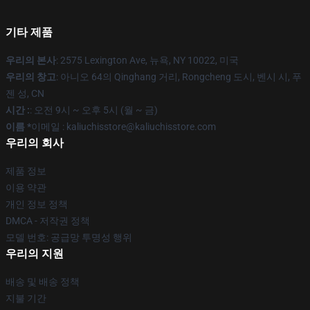
기타 제품
우리의 본사
: 2575 Lexington Ave, 뉴욕, NY 10022, 미국
우리의 창고
: 아니오 64의 Qinghang 거리, Rongcheng 도시, 벤시 시, 푸
젠 성, CN
시간 :
: 오전 9시 ~ 오후 5시 (월 ~ 금)
이름 *
이메일 : kaliuchisstore@kaliuchisstore.com
우리의 회사
제품 정보
이용 약관
개인 정보 정책
DMCA - 저작권 정책
모델 번호: 공급망 투명성 행위
우리의 지원
배송 및 배송 정책
지불 기간