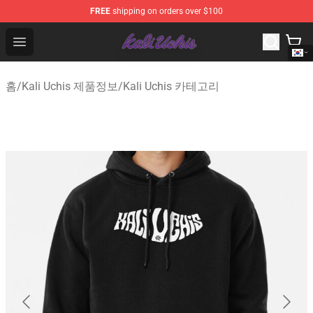
FREE
shipping on orders over $100
Kali Uchis Store - Official Kali Uchis Merchandise Shop
Open menu
홈
/
Kali Uchis 제품정보
/
Kali Uchis 카테고리