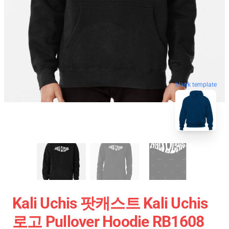
blank template
Kali Uchis 팟캐스트 Kali Uchis
로고 Pullover Hoodie RB1608