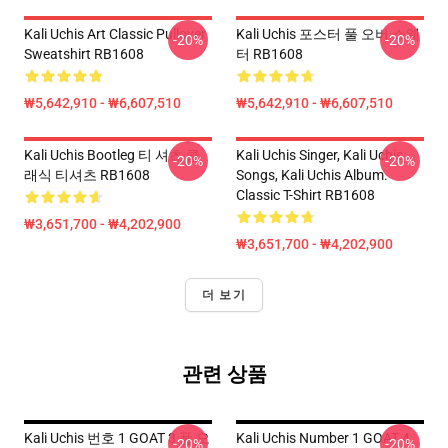
Kali Uchis Art Classic Pullover
Kali Uchis 포스터 풀 오버 스웨
-20%
-20%
Sweatshirt RB1608
터 RB1608
₩5,642,910 - ₩6,607,510
₩5,642,910 - ₩6,607,510
Kali Uchis Bootleg 티 셔츠 클
Kali Uchis Singer, Kali Uchis
-20%
-20%
래식 티셔츠 RB1608
Songs, Kali Uchis Album.
Classic T-Shirt RB1608
₩3,651,700 - ₩4,202,900
₩3,651,700 - ₩4,202,900
더 보기
관련 상품
Kali Uchis 번호 1 GOAT 3 풀 오
Kali Uchis Number 1 GOAT 4
-20%
-20%