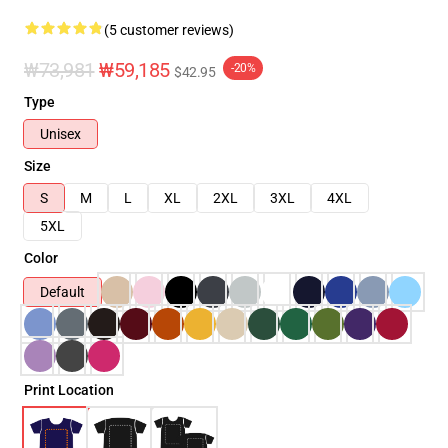
(5 customer reviews)
₩73,981
₩59,185
-20%
$42.95
Type
Unisex
Size
S
M
L
XL
2XL
3XL
4XL
5XL
Color
Default
Print Location