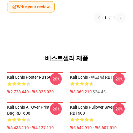
Write your review
1
/
1
베스트셀러 제품
Kali Uchis Poster RB1608
Kali Uchis - 탱크 탑 RB1608
-20%
-20%
₩2,728,440 - ₩6,325,020
₩3,369,210
$24.45
Kali Uchis All Over Print Tote
Kali Uchis Pullover Sweatshirt
-20%
-20%
Bag RB1608
RB1608
₩3,438,110 - ₩4,127,110
₩5,642,910 - ₩6,607,510