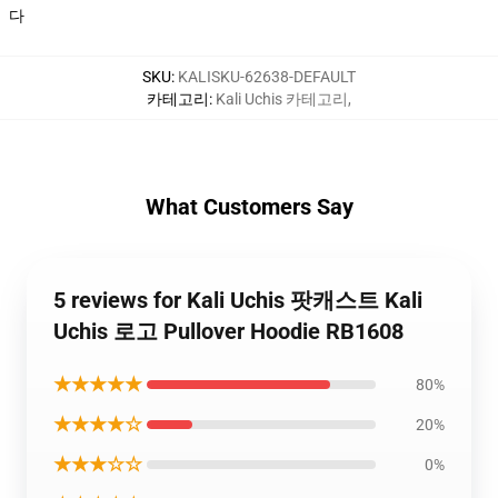
다
SKU
:
KALISKU-62638-DEFAULT
카테고리
:
Kali Uchis 카테고리
,
What Customers Say
5 reviews for Kali Uchis 팟캐스트 Kali
Uchis 로고 Pullover Hoodie RB1608
★★★★★
80%
★★★★☆
20%
★★★☆☆
0%