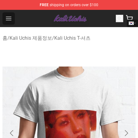
FREE
shipping on orders over $100
Kali Uchis Store - Official Kali Uchis Merchandise Shop
Open menu
홈
/
Kali Uchis 제품정보
/
Kali Uchis T-셔츠