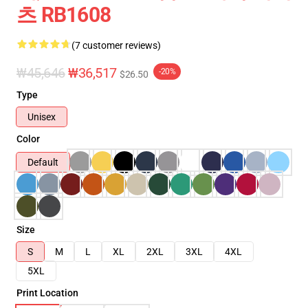
츠 RB1608
(7 customer reviews)
₩45,646
₩36,517
-20%
$26.50
Type
Unisex
Color
Default
Size
S
M
L
XL
2XL
3XL
4XL
5XL
Print Location