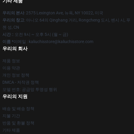
기타 제품
우리의 본사
: 2575 Lexington Ave, 뉴욕, NY 10022, 미국
우리의 창고
: 아니오 64의 Qinghang 거리, Rongcheng 도시, 벤시 시, 푸
젠 성, CN
시간 :
: 오전 9시 ~ 오후 5시 (월 ~ 금)
이름 *
이메일 : kaliuchisstore@kaliuchisstore.com
우리의 회사
제품 정보
이용 약관
개인 정보 정책
DMCA - 저작권 정책
모델 번호: 공급망 투명성 행위
우리의 지원
배송 및 배송 정책
지불 기간
반품 및 환불 정책
기타 제품