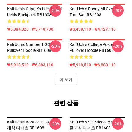
Kali Uchis Cript, Kali Uchis, Kali
Kali Uchis Funny All Over Print
-20%
-20%
Uchis Backpack RB1608
Tote Bag RB1608
₩5,084,820 - ₩5,718,700
₩3,438,110 - ₩4,127,110
Kali Uchis Number 1 GOAT
Kali Uchis Collage Poster
-20%
-20%
Pullover Hoodie RB1608
Pullover Hoodie RB1608
₩5,918,510 - ₩6,883,110
₩5,918,510 - ₩6,883,110
더 보기
관련 상품
Kali Uchis Bootleg 티 셔츠 클
Kali Uchis Sin Miedo 앨범 아트
-20%
-20%
래식 티셔츠 RB1608
클래식 티셔츠 RB1608