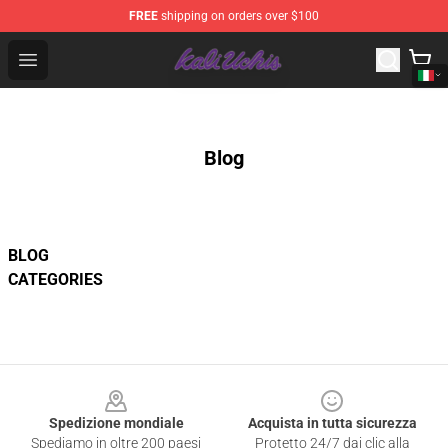
FREE
shipping on orders over $100
Kali Uchis Store - Official Kali Uchis Merchandise Shop
Open menu
Blog
BLOG
CATEGORIES
Footer
Spedizione mondiale
Acquista in tutta sicurezza
Spediamo in oltre 200 paesi
Protetto 24/7 dai clic alla