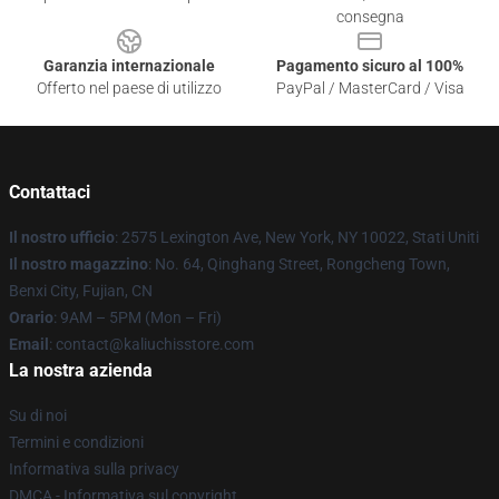
consegna
Garanzia internazionale
Pagamento sicuro al 100%
Offerto nel paese di utilizzo
PayPal / MasterCard / Visa
Contattaci
Il nostro ufficio
: 2575 Lexington Ave, New York, NY 10022, Stati Uniti
Il nostro magazzino
: No. 64, Qinghang Street, Rongcheng Town,
Benxi City, Fujian, CN
Orario
: 9AM – 5PM (Mon – Fri)
Email
: contact@kaliuchisstore.com
La nostra azienda
Su di noi
Termini e condizioni
Informativa sulla privacy
DMCA - Informativa sul copyright