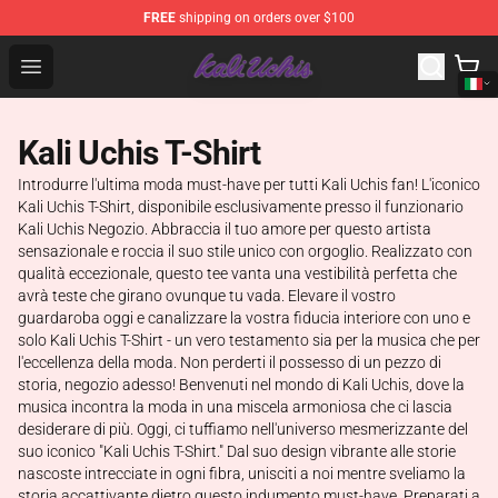
FREE
shipping on orders over $100
Kali Uchis Store - Official Kali Uchis Merchandise Shop
Open menu
Kali Uchis T-Shirt
Introdurre l'ultima moda must-have per tutti Kali Uchis fan! L'iconico
Kali Uchis T-Shirt, disponibile esclusivamente presso il funzionario
Kali Uchis Negozio. Abbraccia il tuo amore per questo artista
sensazionale e roccia il suo stile unico con orgoglio. Realizzato con
qualità eccezionale, questo tee vanta una vestibilità perfetta che
avrà teste che girano ovunque tu vada. Elevare il vostro
guardaroba oggi e canalizzare la vostra fiducia interiore con uno e
solo Kali Uchis T-Shirt - un vero testamento sia per la musica che per
l'eccellenza della moda. Non perderti il possesso di un pezzo di
storia, negozio adesso! Benvenuti nel mondo di Kali Uchis, dove la
musica incontra la moda in una miscela armoniosa che ci lascia
desiderare di più. Oggi, ci tuffiamo nell'universo mesmerizzante del
suo iconico "Kali Uchis T-Shirt." Dal suo design vibrante alle storie
nascoste intrecciate in ogni fibra, unisciti a noi mentre sveliamo la
storia accattivante dietro questo indumento must-have. Preparati a