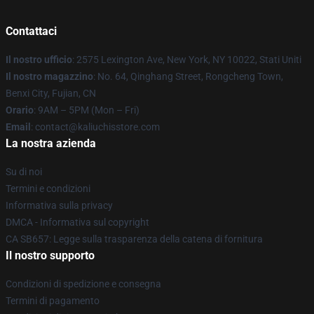
Contattaci
Il nostro ufficio
: 2575 Lexington Ave, New York, NY 10022, Stati Uniti
Il nostro magazzino
: No. 64, Qinghang Street, Rongcheng Town,
Benxi City, Fujian, CN
Orario
: 9AM – 5PM (Mon – Fri)
Email
: contact@kaliuchisstore.com
La nostra azienda
Su di noi
Termini e condizioni
Informativa sulla privacy
DMCA - Informativa sul copyright
CA SB657: Legge sulla trasparenza della catena di fornitura
Il nostro supporto
Condizioni di spedizione e consegna
Termini di pagamento