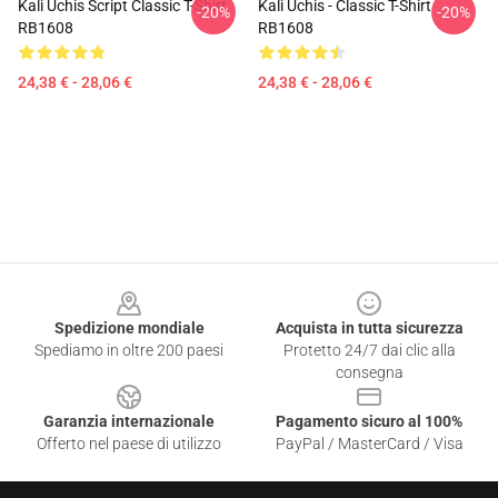
Kali Uchis Script Classic T-Shirt
Kali Uchis - Classic T-Shirt
-20%
-20%
RB1608
RB1608
24,38 € - 28,06 €
24,38 € - 28,06 €
Footer
Spedizione mondiale
Acquista in tutta sicurezza
Spediamo in oltre 200 paesi
Protetto 24/7 dai clic alla
consegna
Garanzia internazionale
Pagamento sicuro al 100%
Offerto nel paese di utilizzo
PayPal / MasterCard / Visa