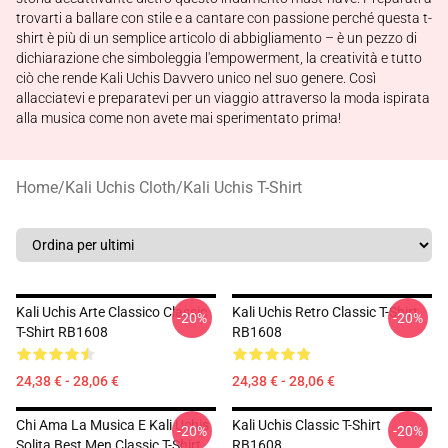
trovarti a ballare con stile e a cantare con passione perché questa t-
shirt è più di un semplice articolo di abbigliamento – è un pezzo di
dichiarazione che simboleggia l'empowerment, la creatività e tutto
ciò che rende Kali Uchis Davvero unico nel suo genere. Così
allacciatevi e preparatevi per un viaggio attraverso la moda ispirata
alla musica come non avete mai sperimentato prima!
Home
/
Kali Uchis Cloth
/
Kali Uchis T-Shirt
Kali Uchis Arte Classico Classic
Kali Uchis Retro Classic T-Shirt
-20%
-20%
T-Shirt RB1608
RB1608
24,38 € - 28,06 €
24,38 € - 28,06 €
Chi Ama La Musica E Kali Uchis
Kali Uchis Classic T-Shirt
-20%
-20%
Solita Best Men Classic T-Shirt
RB1608