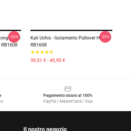
-20%
-20%
Songs, Kali
Kali Uchis - Isolamento Pullover Hoodie
e RB1608
RB1608
39,51 € - 45,95 €
e
Pagamento sicuro al 100%
zo
PayPal / MasterCard / Visa
Il nostro negozio