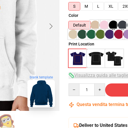
S
M
L
XL
2X
Color
Default
Print Location
Visualizza guida alle tagli
blank template
Quantity
Questa vendita termina 
Deliver to United States