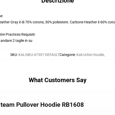
Descrizione
ne
Heather Gray è di 70% cotone, 30% poliestere. Carbone Heather è 60% coto
ire Practices Requisiti
 andare 2 taglie in su
SKU
:
KALISKU-47397-DEFAULT
Categorie
:
Kali Uchis Hoodie
,
What Customers Say
ve team Pullover Hoodie RB1608