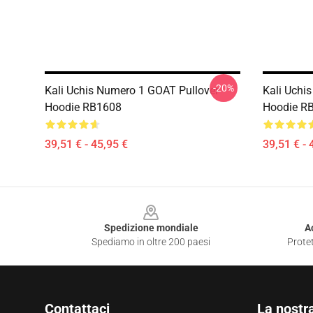
-20%
Kali Uchis Numero 1 GOAT Pullover
Kali Uchis
Hoodie RB1608
Hoodie R
39,51 € - 45,95 €
39,51 € - 
Footer
Spedizione mondiale
A
Spediamo in oltre 200 paesi
Protet
Contattaci
La nostr