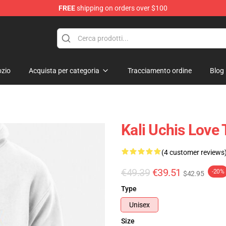
FREE
shipping on orders over $100
zio
Acquista per categoria
Tracciamento ordine
Blog
Kali Uchis Love
(4 customer reviews
€49.39
€39.51
-20%
$42.95
Type
Unisex
Size