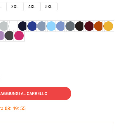
L
3XL
4XL
5XL
e
AGGIUNGI AL CARRELLO
tra
03
:
49
:
54