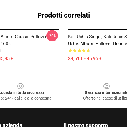
Prodotti correlati
-20%
 Album Classic Pullover
Kali Uchis Singer, Kali Uchis 
B1608
Uchis Album. Pullover Hoodi
45,95 €
39,51 € - 45,95 €
cquista in tutta sicurezza
Garanzia internazional
to 24/7 dai clic alla consegna
Offerto nel paese di utiliz
a azienda
Il nostro supporto