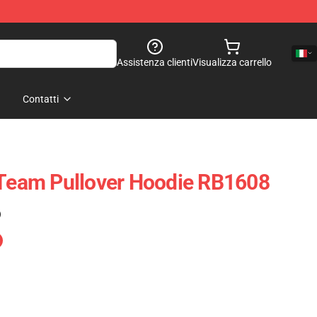
Assistenza clienti
Visualizza carrello
Contatti
 Team Pullover Hoodie RB1608
)