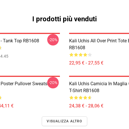
I prodotti più venduti
-20%
s - Tank Top RB1608
Kali Uchis All Over Print Tote
RB1608
4.45
22,95 € - 27,55 €
-20%
 Poster Pullover Sweatshirt
Kali Uchis Camicia In Maglia
T-Shirt RB1608
44,11 €
24,38 € - 28,06 €
VISUALIZZA ALTRO