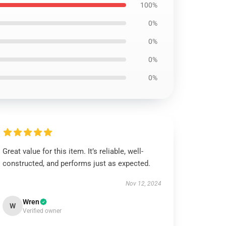
100%
0%
0%
0%
0%
Great value for this item. It’s reliable, well-
constructed, and performs just as expected.
Nov 12, 2024
Wren
W
Verified owner