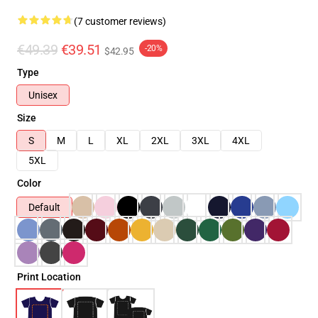
(7 customer reviews)
€49.39
€39.51
-20%
$42.95
Type
Unisex
Size
S
M
L
XL
2XL
3XL
4XL
5XL
Color
Default
Print Location