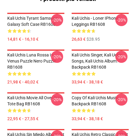
Kali Uchis Tyrant Samsung
Kali Uchis - Loner IPhone
-20%
-20%
Galaxy Soft Case RB1608
Leggings RB1608
14,81 € - 16,10 €
26,63 €
$28.95
Kali Uchis Luna Rossa In
Kali Uchis Singer, Kali Uchis
-20%
-20%
Venus Puzzle Nero Puzzle
Songs, Kali Uchis Album.
RB1608
Backpack RB1608
21,98 € - 40,02 €
33,94 € - 38,18 €
Kali Uchis Movie All Over Print
Copy Of Kali Uchis Music
-20%
-20%
Tote Bag RB1608
Backpack RB1608
22,95 € - 27,55 €
33,94 € - 38,18 €
Kali Uchis Sin Miedo Album Art
Kali Uchis Retro Classic T-Shirt