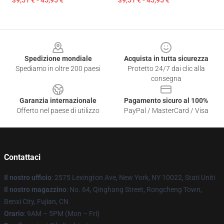
39,51 € - 45,95 €
39,51 € - 45,95 €
Footer
Spedizione mondiale
Acquista in tutta sicurezza
Spediamo in oltre 200 paesi
Protetto 24/7 dai clic alla
consegna
Garanzia internazionale
Pagamento sicuro al 100%
Offerto nel paese di utilizzo
PayPal / MasterCard / Visa
Contattaci
Il nostro ufficio
: 2575 Lexington Ave, New York, NY 10022, Stati Uniti
Il nostro magazzino
: No. 64, Qinghang Street, Rongcheng Town,
Benxi City, Fujian, CN
Orario
: 9AM – 5PM (Mon – Fri)