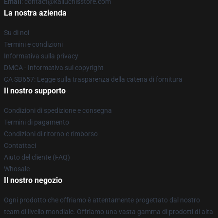
Email
: contact@kaliuchisstore.com
La nostra azienda
Su di noi
Termini e condizioni
Informativa sulla privacy
DMCA - Informativa sul copyright
CA SB657: Legge sulla trasparenza della catena di fornitura
Il nostro supporto
Condizioni di spedizione e consegna
Termini di pagamento
Condizioni di ritorno e rimborso
Contattaci
Aiuto del cliente (FAQ)
Whosale
Il nostro negozio
Ogni prodotto che offriamo è attentamente progettato dal nostro
team di livello mondiale. Offriamo una vasta gamma di prodotti di alta