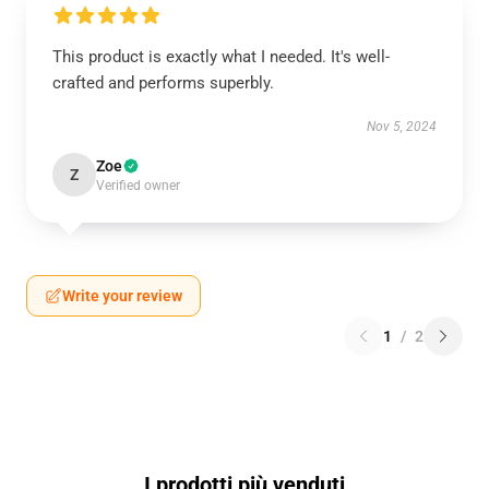
This product is exactly what I needed. It's well-
crafted and performs superbly.
Nov 5, 2024
Zoe
Z
Verified owner
Write your review
1
/
2
I prodotti più venduti