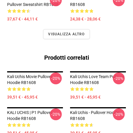
-20%
-20%
Pullover Sweatshirt RB1608
RB1608
37,67 € - 44,11 €
24,38 € - 28,06 €
VISUALIZZA ALTRO
Prodotti correlati
Kali Uchis Movie Pullover
Kali Uchis Love Team Pullover
-20%
-20%
Hoodie RB1608
Hoodie RB1608
39,51 € - 45,95 €
39,51 € - 45,95 €
KALI UCHIS | P1 Pullover
Kali Uchis - Pullover Hoodie
-20%
-20%
Hoodie RB1608
RB1608