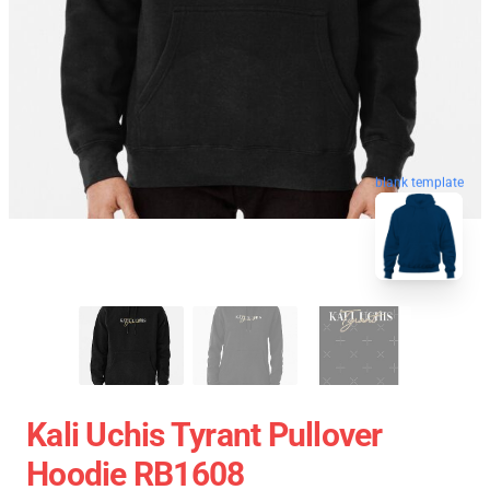
blank template
Kali Uchis Tyrant Pullover
Hoodie RB1608