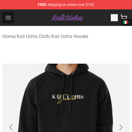
FREE
shipping on orders over $100
Kali Uchis Store - Official Kali Uchis Merchandise Shop
Open menu
Home
/
Kali Uchis Cloth
/
Kali Uchis Hoodie