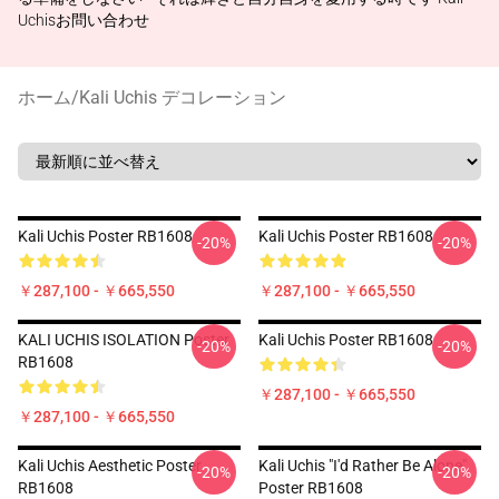
Uchisお問い合わせ
ホーム
/
Kali Uchis デコレーション
Kali Uchis Poster RB1608
Kali Uchis Poster RB1608
-20%
-20%
￥287,100 - ￥665,550
￥287,100 - ￥665,550
KALI UCHIS ISOLATION Poster
Kali Uchis Poster RB1608
-20%
-20%
RB1608
￥287,100 - ￥665,550
￥287,100 - ￥665,550
Kali Uchis Aesthetic Poster
Kali Uchis "I'd Rather Be Alone"
-20%
-20%
RB1608
Poster RB1608