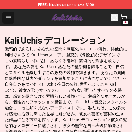
FREE
shipping on orders over $100
Kali Uchis Store - Official Kali Uchis Merchandise Shop
Open menu
Kali Uchis デコレーション
魅惑的で恐ろしいあなたの空間を高度化 Kali Uchis 装飾、排他的に
利用できるで Kali Uchis ストア。 魅惑的で刺激的なデザインで、
この素晴らしい作品は、あらゆる部屋に芸術的な輝きを放ちま
す。 あなたの愛を Kali Uchis あなたの壁や棚を飾ることで、自信
とスタイルを醸し出すこの必見の装飾で輝きます。 あなたの周囲
に魅惑的な魅力のダッシュを追加することに逃さないでください -
自分自身をつかむ Kali Uchis 今日の装飾! 世界へようこそ Kali
Uchis、彼女が歌うすべてのノートと彼女が寄ったすべての衣装
は、感覚を惹きつける素晴らしい装飾です。 魅惑的なボーカルか
ら、個性的なファッション感覚まで、 Kali Uchis 音楽とスタイルを
融合し、他に類を見ないアーティストです。 私たちは、この多大
な感覚の活気に満ちた世界に飛び込み、彼女の芸術が芸術の生き
た作品になる方法を探ります。Kali Uchis デコレーション 彼女の魅
惑的なメロディーに魅了され、彼女の無害な自己表現に触発され
る準備をしなさい - それは輝きと自分自身を愛用する時です Kali