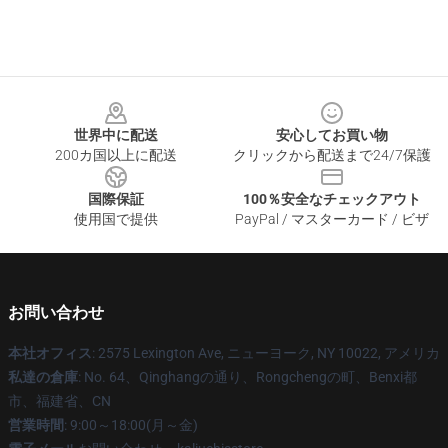
Footer
世界中に配送
安心してお買い物
200カ国以上に配送
クリックから配送まで24/7保護
国際保証
100％安全なチェックアウト
使用国で提供
PayPal / マスターカード / ビザ
お問い合わせ
本社オフィス
: 2575 Lexington Ave, ニューヨーク, NY 10022, アメリカ
私達の倉庫
: No. 64、Qinghangの通り、Rongchengの町、Benxi都
市、福建省、CN
営業時間
: 9:00～18:00(月～金)