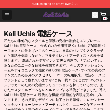
FREE
shipping on orders over $100
Kali Uchis Store - Official Kali Uchis Merchandise Shop
Open menu
Kali Uchis 電話ケース
私たちの排他的なスタイルと保護の究極の融合をエンブレース
Kali Uchis 電話ケース、公式でのみ使用可能 Kali Uchis 店舗情報 パ
ーフェクトに仕上げたこのケースは、日常のバンプやスクラッチ
から電話を保護しながら、マルチタレントアーティストの愛を披
露します。 洗練されたデザインと丈夫な構造で、どこにいても、
あなたのユニークな個性を確信できます。 今日のファッションゲ
ームをアイコニックで強化 Kali Uchis 電話ケース - すべての真のフ
ァンのための必見のアクセサリー! 昨日の転用以来、電話ケースは
ブランドとして疲れていますか? まあ、我々はそこにすべてのトレ
ンデッカーのための究極のソリューションを持っているので、あ
なたのスタイルゲームをレベルアップする準備ができました - 導入
Kali Uchis 電話ケース! 現代的な機能で芸術的な表現を完全にブレ
ンドする、その見事なデザインに魅了される準備。 このセンセー
ショナル・ミュージック・アーティストや、ユニークなアクセサ
リーを認めた人達のダイハードなファンであるかどうか、このブ