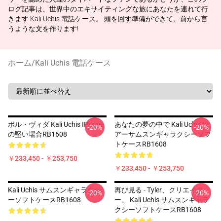
ログ記事は、世界中のエキサイティングな旅にあなたを連れて行
きます Kali Uchis 電話ケース。 頭を回す準備ができて、前から言
うような文を作ります!
ホーム
/
Kali Uchis 電話ケース
ポル・ヴィダ Kali Uchis IPhone
あなたの夢の中で Kali Uchis ツ
-20%
-20%
の堅い場合RB1608
アーサムスンギャラクシーソフ
トケースRB1608
￥233,450 - ￥253,750
￥233,450 - ￥253,750
Kali Uchis サムスンギャラクシ
再び見る - Tyler、クリエイタ
-20%
-20%
ーソフトケースRB1608
ー、 Kali Uchis サムスンギャラ
クシーソフトケースRB1608