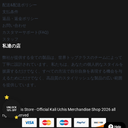
配送&配送ポリシー
支払条件
返品・返金ポリシー
お問い合わせ
カスタマーサポート(FAQ)
スタッフ
私達の店
弊社が提供する全ての製品は、世界トップクラスのチームによって
丁寧に設計されています。 私たちは、あなたの個人的なスタイルを
披露するだけでなく、すべての方法で自分自身を表現する機会を与
えるためにだけでなく、高品質のスタイリッシュな製品の広い範囲
を提供しています。
UNLOCK
© Kali Uchis Store - Official Kali Uchis Merchandise Shop 2026 all
10% OFF
rights reserved
Help