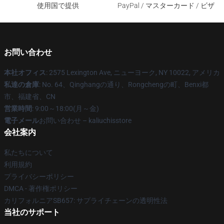
使用国で提供
PayPal / マスターカード / ビザ
お問い合わせ
本社オフィス
: 2575 Lexington Ave, ニューヨーク, NY 10022, アメリカ
私達の倉庫
: No. 64、Qinghangの通り、Rongchengの町、Benxi都
市、福建省、CN
営業時間
: 9:00～18:00(月～金)
電子メール
お問い合わせ – kaliuchisstore
会社案内
私たちについて
利用規約
プライバシーポリシー
DMCA - 著作権ポリシー
カリフォルニアSB657: サプライチェーンの透明性法
当社のサポート