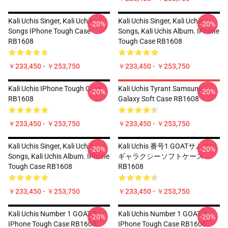
Kali Uchis Singer, Kali Uchis
Kali Uchis Singer, Kali Uchis
-20%
-20%
Songs IPhone Tough Case
Songs, Kali Uchis Album. IPhone
RB1608
Tough Case RB1608
￥233,450 - ￥253,750
￥233,450 - ￥253,750
Kali Uchis IPhone Tough Case
Kali Uchis Tyrant Samsung
-20%
-20%
RB1608
Galaxy Soft Case RB1608
￥233,450 - ￥253,750
￥233,450 - ￥253,750
Kali Uchis Singer, Kali Uchis
Kali Uchis 番号1 GOATサムスン
-20%
-20%
Songs, Kali Uchis Album. IPhone
ギャラクシーソフトケース
Tough Case RB1608
RB1608
￥233,450 - ￥253,750
￥233,450 - ￥253,750
Kali Uchis Number 1 GOAT 3
Kali Uchis Number 1 GOAT 4
-20%
-20%
IPhone Tough Case RB1608
IPhone Tough Case RB1608