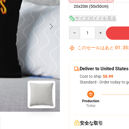
20x20in (50x50cm)
サイズガイドを見る
Quantity
このセールはあと
01
:
35
Deliver to United States
Cost to ship:
$6.99
blank template
Standard - Order today to g
Production
Today
安全な取引