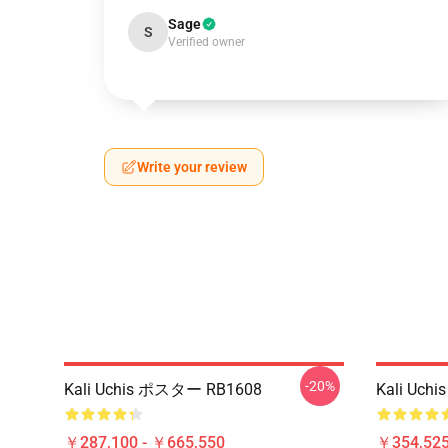
Sage
S
Verified owner
Write your review
-20%
Kali Uchis ポスター RB1608
Kali Uc
￥287,100 - ￥665,550
￥354,52