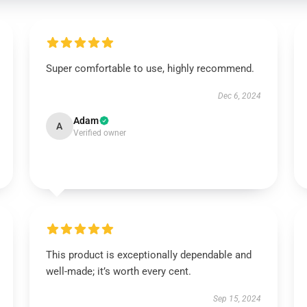
Super comfortable to use, highly recommend.
Dec 6, 2024
Adam
A
Verified owner
This product is exceptionally dependable and
well-made; it’s worth every cent.
Sep 15, 2024