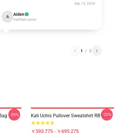
Sep 14, 2024
Aiden
A
Verified owner
1
/
2
-20%
-20%
 Bag
Kali Uchis Pullover Sweatshirt RB1608
￥593,775 - ￥695,275