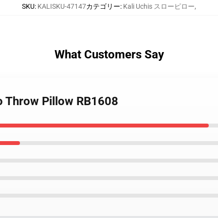
SKU
:
KALISKU-47147
カテゴリー
:
Kali Uchis スローピロー
,
What Customers Say
ro Throw Pillow RB1608