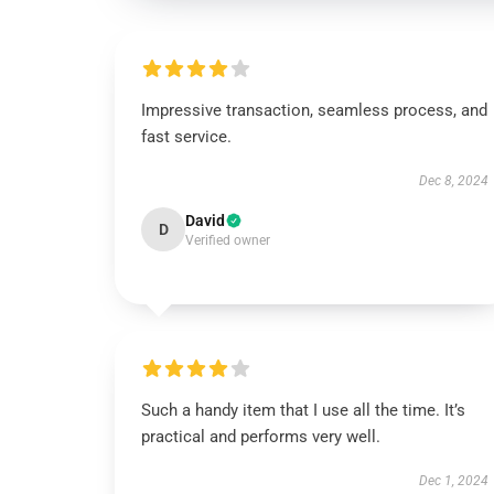
Impressive transaction, seamless process, and
fast service.
Dec 8, 2024
David
D
Verified owner
Such a handy item that I use all the time. It’s
practical and performs very well.
Dec 1, 2024