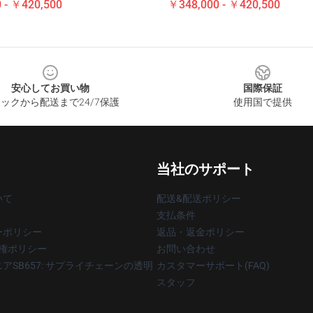
 - ￥420,500
￥348,000 - ￥420,500
安心してお買い物
国際保証
ックから配送まで24/7保護
使用国で提供
当社のサポート
いて
配送&配送ポリシー
支払条件
ーポリシー
返品・返金ポリシー
著作権ポリシー
お問い合わせ
アSB657: サプライチェーンの透明
カスタマーサポート(FAQ)
スタッフ