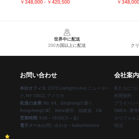
￥348,000 - ￥420,500
￥348,000
Footer
世界中に配送
200カ国以上に配送
クリ
お問い合わせ
会社案内
本社オフィス
: 2575 Lexington Ave, ニューヨー
私たちにつ
ク, NY 10022, アメリカ
利用規約
私達の倉庫
: No. 64、Qinghangの通り、
プライバシ
Rongchengの町、Benxi都市、福建省、CN
DMCA - 
営業時間
: 9:00～18:00(月～金)
カリフォルニ
電子メール
お問い合わせ – kaliuchisstore
性法