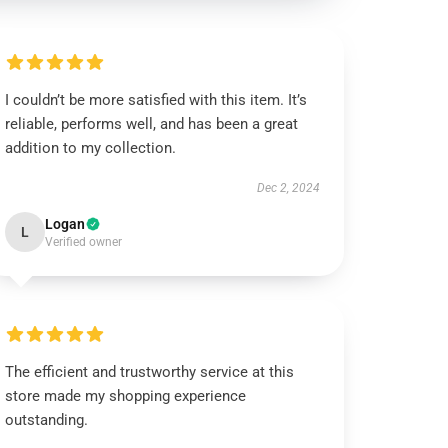
I couldn’t be more satisfied with this item. It’s
reliable, performs well, and has been a great
addition to my collection.
Dec 2, 2024
Logan
L
Verified owner
The efficient and trustworthy service at this
store made my shopping experience
outstanding.