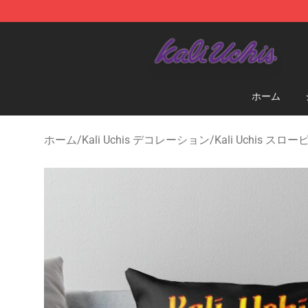
Kali Uchis Store - Official Kali Uchis Merchandise Shop
ホーム
ホーム
/
Kali Uchis デコレーション
/
Kali Uchis スロ