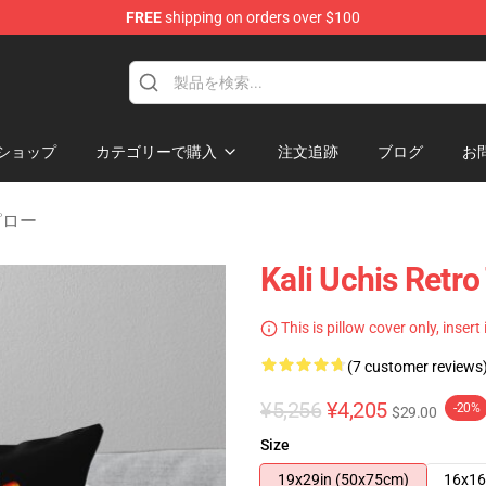
FREE
shipping on orders over $100
ショップ
カテゴリーで購入
注文追跡
ブログ
お
ーピロー
Kali Uchis Retr
This is pillow cover only, insert
(7 customer reviews
¥5,256
¥4,205
-20%
$29.00
Size
19x29in (50x75cm)
16x16