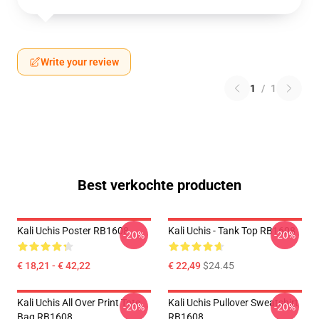
Write your review
1
/
1
Best verkochte producten
Kali Uchis Poster RB1608
Kali Uchis - Tank Top RB1608
-20%
-20%
€ 18,21 - € 42,22
€ 22,49
$24.45
Kali Uchis All Over Print Tote
Kali Uchis Pullover Sweatshirt
-20%
-20%
Bag RB1608
RB1608