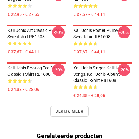
€ 22,95 - € 27,55
€ 37,67 - € 44,11
Kali Uchis Art Classic Pullover
Kali Uchis Poster Pullover
-20%
-20%
Sweatshirt RB1608
Sweatshirt RB1608
€ 37,67 - € 44,11
€ 37,67 - € 44,11
Kali Uchis Bootleg Tee Shirt
Kali Uchis Singer, Kali Uchis
-20%
-20%
Classic T-Shirt RB1608
Songs, Kali Uchis Album.
Classic T-Shirt RB1608
€ 24,38 - € 28,06
€ 24,38 - € 28,06
BEKIJK MEER
Gerelateerde producten