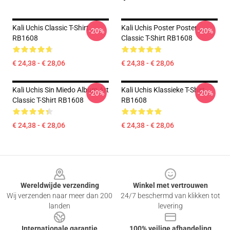
Kali Uchis Classic T-Shirt
Kali Uchis Poster Poster
-20%
-20%
RB1608
Classic T-Shirt RB1608
€ 24,38 - € 28,06
€ 24,38 - € 28,06
Kali Uchis Sin Miedo Album Art
Kali Uchis Klassieke T-Shirt
-20%
-20%
Classic T-Shirt RB1608
RB1608
€ 24,38 - € 28,06
€ 24,38 - € 28,06
Footer
Wereldwijde verzending
Winkel met vertrouwen
Wij verzenden naar meer dan 200
24/7 beschermd van klikken tot
landen
levering
Internationale garantie
100% veilige afhandeling