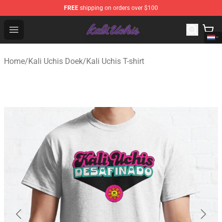
FREE
shipping on orders over $100
Kali Uchis Store - Official Kali Uchis Merchandise Shop
Open menu
Home
/
Kali Uchis Doek
/
Kali Uchis T-shirt