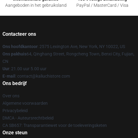
Aangeboden in het gebruiksland
PayPal / MasterCard / Visa
Contacteer ons
Ons hoofdkantoor
: 2575 Lexington Ave, New York, NY 10022, US
Ons pakhuis
64, Qinghang Street, Rongcheng Town, Benxi City, Fujian,
CN
Uur
: 21.00 uur 5.00 uur
E-mail
: contact@kaliuchistore.com
Ons bedrijf
Over ons
Algemene voorwaarden
Privacybeleid
DMCA - Auteursrechtbeleid
CA SB657: Transparantiewet voor de toeleveringsketen
Onze steun