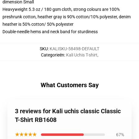
dimension Small
Heavyweight 5.3 oz / 180 gsm cloth, strong colours are 100%
preshrunk cotton, heather gray is 90% cotton/10% polyester, denim
heather is 50% cotton/ 50% polyester
Double-needle hems and neck band for sturdiness
SKU
:
KALISKU-58498-DEFAULT
Categorieën
:
Kali Uchis T-shirt
,
What Customers Say
3 reviews for Kali uchis classic Classic
T-Shirt RB1608
★★★★★
67%