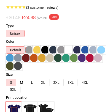
(3 customer reviews)
€30.48
€24.38
-20%
$26.50
Type
Unisex
Color
Default
Size
S
M
L
XL
2XL
3XL
4XL
5XL
Print Location