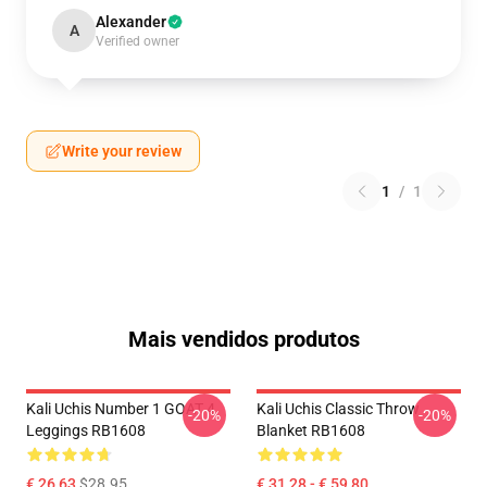
Alexander
A
Verified owner
Write your review
1
/
1
Mais vendidos produtos
Kali Uchis Number 1 GOAT 4
Kali Uchis Classic Throw
-20%
-20%
Leggings RB1608
Blanket RB1608
€ 26,63
$28.95
€ 31,28 - € 59,80