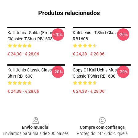
Produtos relacionados
Kali Uchis - Solita (embrulho)
Kali Uchis - T-Shirt Clássica
-20%
-20%
Clássico T-Shirt RB1608
RB1608
€ 24,38 - € 28,06
€ 24,38 - € 28,06
Kali Uchis Classic Classic T-
Copy Of Kali Uchis Music
-20%
-20%
Shirt RB1608
Classic T-Shirt RB1608
€ 24,38 - € 28,06
€ 24,38 - € 28,06
Footer
Envio mundial
Compre com confiança
Enviamos para mais de 200 países
Protegido 24/7, do clique à