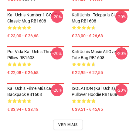
Kali Uchis Number 1 GOAT 6
Kali Uchis - Telepatía Classic
-20%
-20%
Classic Mug RB1608
Mug RB1608
€ 23,00 - € 26,68
€ 23,00 - € 26,68
Por Vida Kali Uchis Throw
Kali Uchis Music All Over Print
-20%
-20%
Pillow RB1608
Tote Bag RB1608
€ 22,08 - € 26,68
€ 22,95 - € 27,55
Kali Uchis Filme Música
ISOLATION (Kali Uchis) [2]
-20%
-20%
Backpack RB1608
Pullover Hoodie RB1608
€ 33,94 - € 38,18
€ 39,51 - € 45,95
VER MAIS