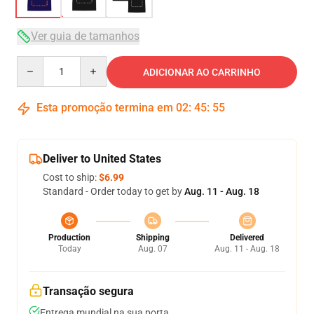
Ver guia de tamanhos
Quantity
ADICIONAR AO CARRINHO
Esta promoção termina em
02
:
45
:
54
Deliver to United States
Cost to ship:
$6.99
Standard - Order today to get by
Aug. 11 - Aug. 18
Production
Shipping
Delivered
Today
Aug. 07
Aug. 11 - Aug. 18
Transação segura
Entrega mundial na sua porta