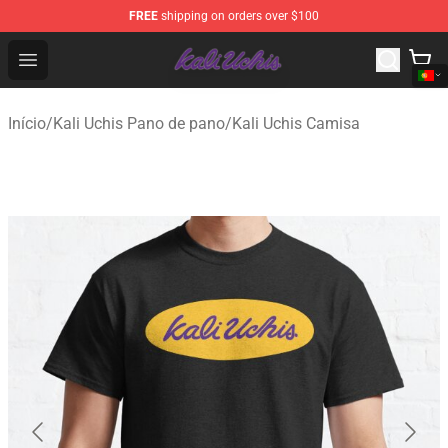
FREE
shipping on orders over $100
Kali Uchis Store - Official Kali Uchis Merchandise Shop
Open menu
Início
/
Kali Uchis Pano de pano
/
Kali Uchis Camisa