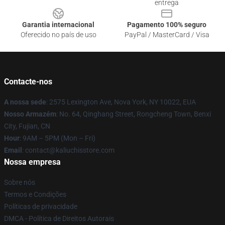
entrega
Garantia internacional
Pagamento 100% seguro
Oferecido no país de uso
PayPal / MasterCard / Visa
Contacte-nos
A nossa sede
: 2575 Lexington Ave, Nova York, NY 10022, EUA
Nosso Armazém
: No. 64, Qinghang Street, Rongcheng Town, Benxi
City, Fujian, CN
Hour
: 9AM – 5PM (Mon – Fri)
Email
: contact@kaliuchisstore.com
Nossa empresa
Sobre nós
Termos e Condições
Políticas de privacidade
DMCA - Política de Direitos Autorais