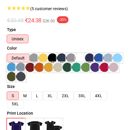
(5 customer reviews)
€30.48
€24.38
-20%
$26.50
Type
Unisex
Color
Default
Size
S
M
L
XL
2XL
3XL
4XL
5XL
Print Location