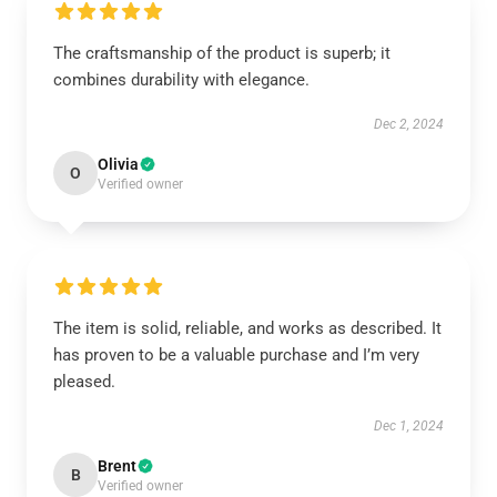
The craftsmanship of the product is superb; it
combines durability with elegance.
Dec 2, 2024
Olivia
O
Verified owner
The item is solid, reliable, and works as described. It
has proven to be a valuable purchase and I’m very
pleased.
Dec 1, 2024
Brent
B
Verified owner