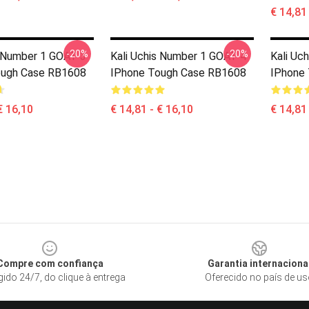
€ 14,81
-20%
-20%
s Number 1 GOAT 3
Kali Uchis Number 1 GOAT 4
Kali Uch
ough Case RB1608
IPhone Tough Case RB1608
IPhone
€ 16,10
€ 14,81 - € 16,10
€ 14,81
Compre com confiança
Garantia internaciona
gido 24/7, do clique à entrega
Oferecido no país de u