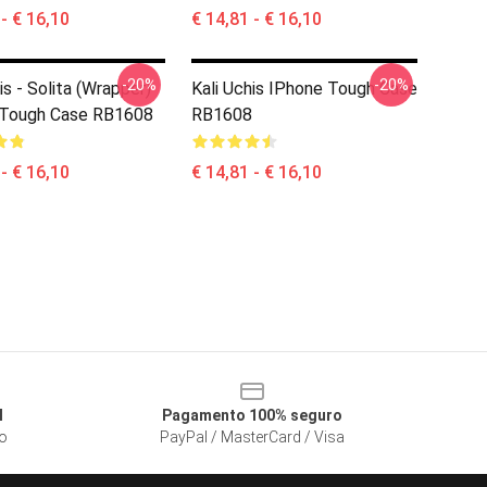
 - € 16,10
€ 14,81 - € 16,10
-20%
-20%
is - Solita (wrapper)
Kali Uchis IPhone Tough Case
 Tough Case RB1608
RB1608
 - € 16,10
€ 14,81 - € 16,10
l
Pagamento 100% seguro
so
PayPal / MasterCard / Visa