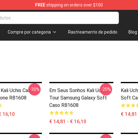
FREE
shipping on orders over $100
Compre por categoria
Rastreamento de pedido
Blog
-20%
-20%
 Kali Uchis Caso
Em Seus Sonhos Kali Uchis
Kali Uc
hone RB1608
Tour Samsung Galaxy Soft
Soft C
Caso RB1608
€ 16,10
€ 14,81
€ 14,81 - € 16,10