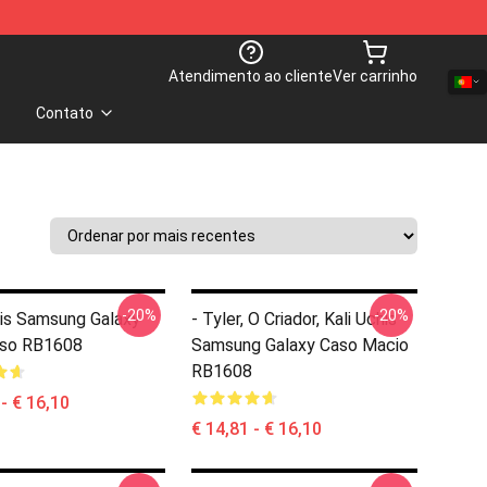
Atendimento ao cliente
Ver carrinho
Contato
-20%
-20%
his Samsung Galaxy
- Tyler, O Criador, Kali Uchis
aso RB1608
Samsung Galaxy Caso Macio
RB1608
 - € 16,10
€ 14,81 - € 16,10