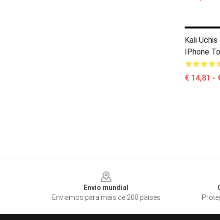
Kali Uchi
IPhone T
€ 14,81 - 
Footer
Envio mundial
Enviamos para mais de 200 países
Prote